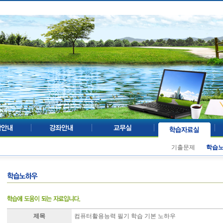
기출문제
학습
제목
컴퓨터활용능력 필기 학습 기본 노하우