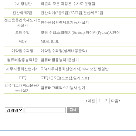
수시평일반
학원의 모든 과정은 수시로 운영됨
전산회계2급
전산회계(2급/1급),FAT1급,전산세무2급
전산응용건축제도기능
전산응용건축제도기능사 실기
사실기
코딩수업
코딩 수업:스크래치(Scratch),파이썬(Python),C언어
MOS
MOS, ICDL
예약접수과정
예약접수과정(상세내용클릭)
컴퓨터활용능력1급
컴퓨터활용능력1급실기
사무자동화산업기사
OA(사무자동화산업기사) 수시모집 평일반
GTQ
GTQ1급/2급(포토샵,일러스트)
컴퓨터그래픽스운용기
컴퓨터그래픽스기능사 실기
능사실기
이전
1
2
다음