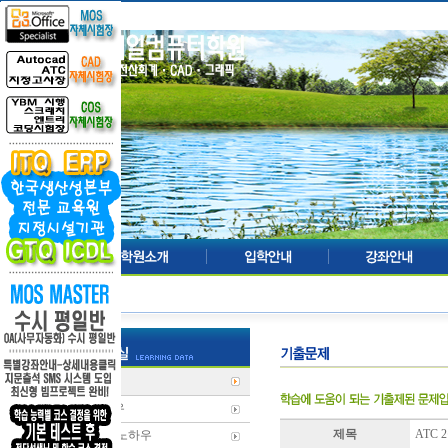
기출문제
학습노하우
제목
ATC 
전산회계 노하우